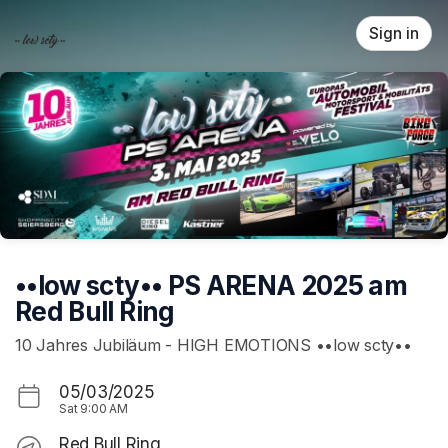
Skip header
Sign in
••low scty•• PS ARENA 2025 am
Red Bull Ring
10 Jahres Jubiläum - HIGH EMOTIONS ••low scty••
05/03/2025
Sat
9:00 AM
Red Bull Ring