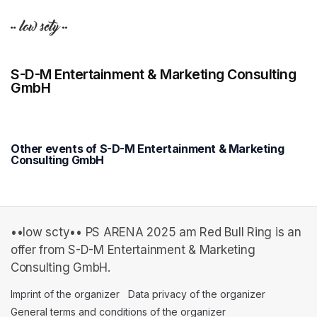
S-D-M Entertainment & Marketing Consulting
GmbH
Other events of S-D-M Entertainment & Marketing
Consulting GmbH
••low scty•• PS ARENA 2025 am Red Bull Ring is an
offer from S-D-M Entertainment & Marketing
Consulting GmbH.
Imprint of the organizer
(opens in a new tab)
Data privacy of the organizer
(opens in 
General terms and conditions of the organizer
(opens in a new ta